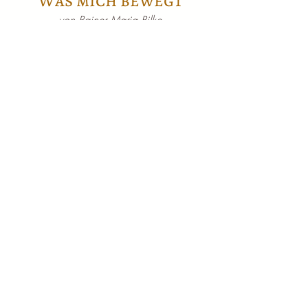
Was mich bewegt
von Rainer Maria Rilke
Man muss den Dingen
Die eigene, stille,
ungestörte Entwicklung lassen,
die tief von innen kommt,
und durch nichts gedrängt
oder beschleunigt werden kann;
alles ist austragen -
und dann Gebären...
Reifen wie der Baum, der seine Säfte
nicht drängt
und getrost in den Stürmen
des Frühlings steht,
ohne Angst,
dass dahinter kein Sommer
kommen könnte.
Er kommt doch!
Aber er kommt nur zu den