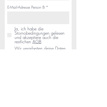
E-Mail-Adresse Person B
Ja, ich habe die
Stornobedingungen gelesen
und akzeptiere auch die
restlichen
AGB
Wir verarbeiten deine Daten
ausschließlich für die
Anmeldung. Wir halten uns
an den
Datenschutz
Weiter