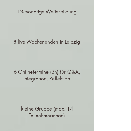
13-monatige Weiterbildung
8 live Wochenenden in Leipzig
6 Onlinetermine (3h) für Q&A,
Integration, Reflektion
kleine Gruppe
(max. 14
Teilnehmerinnen)