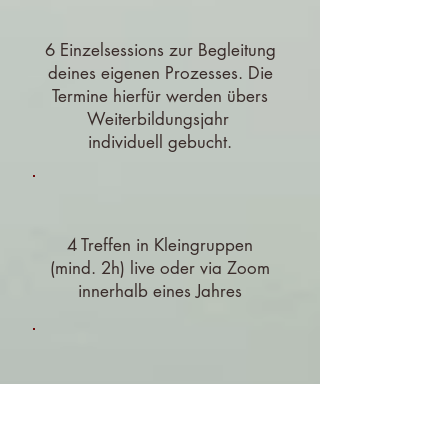
6 Einzelsessions zur Begleitung
deines eigenen Prozesses. Die
Termine hierfür werden übers
Weiterbildungsjahr
individuell gebucht.
4 Treffen in Kleingruppen
(mind. 2h) live oder via Zoom
innerhalb eines Jahres
ein Supervisions-Einzeltermin
im letzten Viertel der
Weiterbildung, spezifisch für