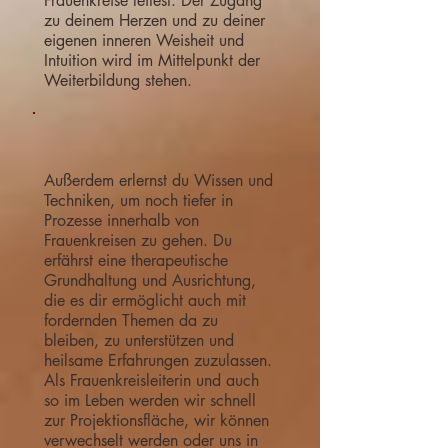
Frauenkreise leitest. Der Zugang
zu deinem Herzen und zu deiner
eigenen inneren Weisheit und
Intuition wird im Mittelpunkt der
Weiterbildung stehen.
Außerdem erlernst du Wissen und
Techniken, um noch tiefer in
Prozesse innerhalb von
Frauenkreisen zu gehen. Du
erfährst eine therapeutische
Grundhaltung und Ausrichtung,
die es dir ermöglicht auch mit
fordernden Themen da zu
bleiben, zu unterstützen und
heilsame Erfahrungen zuzulassen.
Als Frauenkreisleiterin und auch
so im Leben werden wir schnell
zur Projektionsfläche, wir können
verwechselt werden oder uns in