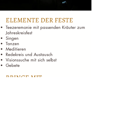
ELEMENTE DER FESTE
Teezeremonie mit passenden Kräuter zum
Jahreskreisfest
Singen
Tanzen
Meditieren
Redekreis und Austausch
Visionssuche mit sich selbst
Gebete
BRINGE MIT
Tagebuch und/oder Zeichenbuch, wenn
du magstT
Eine Wasserflasche
Etwas, damit du es gemütlich hast, ein
Fell, eine Decke o.ä.
Deinen Ausgleich in bar
ORT