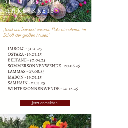
DIE 8 FESTE IM
JAHRESKREIS
„Lasst uns bewusst unseren Platz ein
nehmen im
Schoß der großen Mutter
.“
IMBOLC - 31.01.25
OSTARA - 19.03.25
BELTANE - 30
.04.25
SOMMERSONNENWENDE -
20.06.25
LAMMAS -
07.08.25
MABON - 19
.09.25
SAMHAIN -
01.11.25
WINTERSONNENWENDE -
20.12.25
Jetzt anmelden